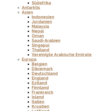
Südafrika
Antarktis
Asien
Indonesien
Jordanien
Malaysia
Nepal
Oman
Saudi-Arabien
Singapur
Thailand
Vereinigte Arabische Emirate
Europa
Belgien
Dänemark
Deutschland
England
Estland
Finnland
Frankreich
Island
Italien
Kroatien