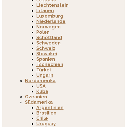
Liechtenstein
Litauen
Luxemburg
Niederlande
Norwegen
Polen
Schottland
Schweden
Schweiz
Slowakei
Spanien
Tschechien
Türkei
Ungarn
Nordamerika
USA
Kuba
Ozeanien
Südamerika
Argentinien
Brasilien
Chile
Uruguay