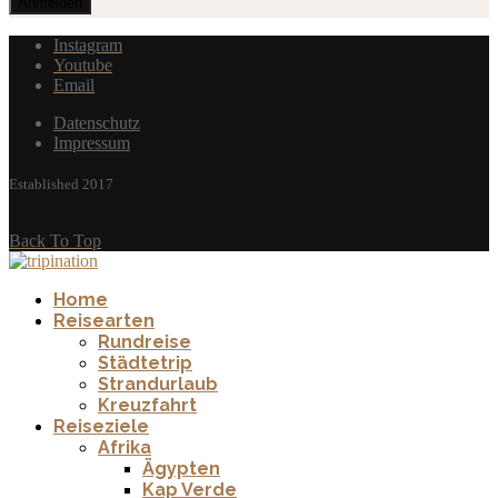
Instagram
Youtube
Email
Datenschutz
Impressum
Established 2017
Back To Top
Home
Reisearten
Rundreise
Städtetrip
Strandurlaub
Kreuzfahrt
Reiseziele
Afrika
Ägypten
Kap Verde