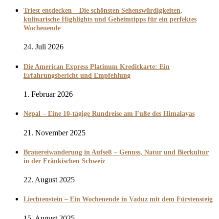
Triest entdecken – Die schönsten Sehenswürdigkeiten,
kulinarische Highlights und Geheimtipps für ein perfektes
Wochenende
24. Juli 2026
Die American Express Platinum Kreditkarte: Ein
Erfahrungsbericht und Empfehlung
1. Februar 2026
Nepal – Eine 10-tägige Rundreise am Fuße des Himalayas
21. November 2025
Brauereiwanderung in Aufseß – Genuss, Natur und Bierkultur
in der Fränkischen Schweiz
22. August 2025
Liechtenstein – Ein Wochenende in Vaduz mit dem Fürstensteig
15. August 2025