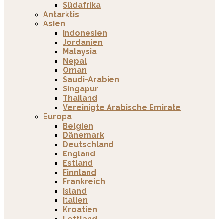
Südafrika
Antarktis
Asien
Indonesien
Jordanien
Malaysia
Nepal
Oman
Saudi-Arabien
Singapur
Thailand
Vereinigte Arabische Emirate
Europa
Belgien
Dänemark
Deutschland
England
Estland
Finnland
Frankreich
Island
Italien
Kroatien
Lettland