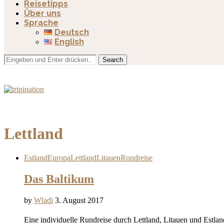
Reisetipps
Über uns
Sprache
Deutsch
English
Search
Lettland
Estland
Europa
Lettland
Litauen
Rundreise
Das Baltikum
by
Wladi
3. August 2017
Eine individuelle Rundreise durch Lettland, Litauen und Estl