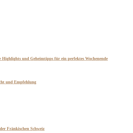
he Highlights und Geheimtipps für ein perfektes Wochenende
icht und Empfehlung
 der Fränkischen Schweiz