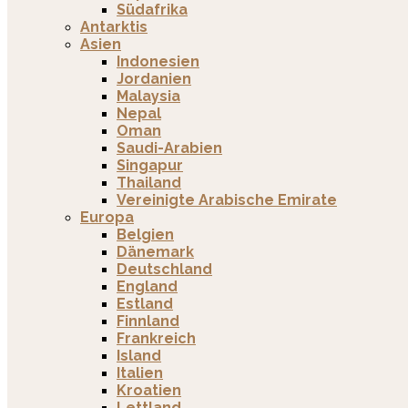
Südafrika
Antarktis
Asien
Indonesien
Jordanien
Malaysia
Nepal
Oman
Saudi-Arabien
Singapur
Thailand
Vereinigte Arabische Emirate
Europa
Belgien
Dänemark
Deutschland
England
Estland
Finnland
Frankreich
Island
Italien
Kroatien
Lettland