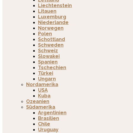
Liechtenstein
Litauen
Luxemburg
Niederlande
Norwegen
Polen
Schottland
Schweden
Schweiz
Slowakei
Spanien
Tschechien
Türkei
Ungarn
Nordamerika
USA
Kuba
Ozeanien
Südamerika
Argentinien
Brasilien
Chile
Uruguay