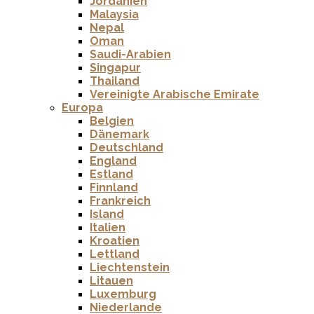
Jordanien
Malaysia
Nepal
Oman
Saudi-Arabien
Singapur
Thailand
Vereinigte Arabische Emirate
Europa
Belgien
Dänemark
Deutschland
England
Estland
Finnland
Frankreich
Island
Italien
Kroatien
Lettland
Liechtenstein
Litauen
Luxemburg
Niederlande