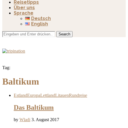
Reisetipps
Über uns
Sprache
Deutsch
English
Search
Tag:
Baltikum
Estland
Europa
Lettland
Litauen
Rundreise
Das Baltikum
by
Wladi
3. August 2017