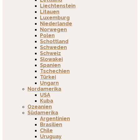
Liechtenstein
Litauen
Luxemburg
Niederlande
Norwegen
Polen
Schottland
Schweden
Schweiz
Slowakei
Spanien
Tschechien
Türkei
Ungarn
Nordamerika
USA
Kuba
Ozeanien
Südamerika
Argentinien
Brasilien
Chile
Uruguay