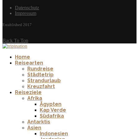
Datenschutz
Impressum
Established 2017
Back To Top
Home
Reisearten
Rundreise
Städtetrip
Strandurlaub
Kreuzfahrt
Reiseziele
Afrika
Ägypten
Kap Verde
Südafrika
Antarktis
Asien
Indonesien