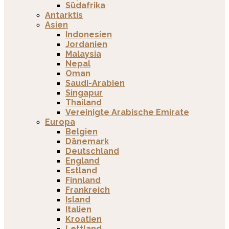
Südafrika
Antarktis
Asien
Indonesien
Jordanien
Malaysia
Nepal
Oman
Saudi-Arabien
Singapur
Thailand
Vereinigte Arabische Emirate
Europa
Belgien
Dänemark
Deutschland
England
Estland
Finnland
Frankreich
Island
Italien
Kroatien
Lettland