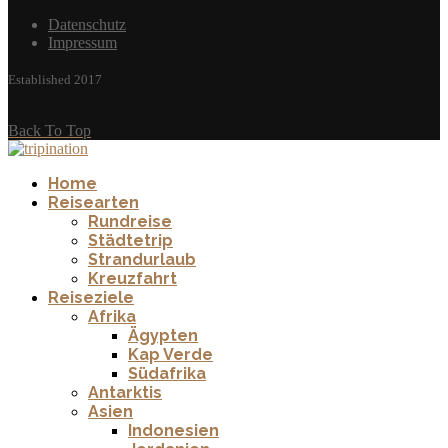
Datenschutz
Impressum
Established 2017
Back To Top
Home
Reisearten
Rundreise
Städtetrip
Strandurlaub
Kreuzfahrt
Reiseziele
Afrika
Ägypten
Kap Verde
Südafrika
Antarktis
Asien
Indonesien