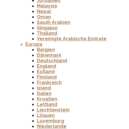
Jordanien
Malaysia
Nepal
Oman
Saudi-Arabien
Singapur
Thailand
Vereinigte Arabische Emirate
Europa
Belgien
Dänemark
Deutschland
England
Estland
Finnland
Frankreich
Island
Italien
Kroatien
Lettland
Liechtenstein
Litauen
Luxemburg
Niederlande