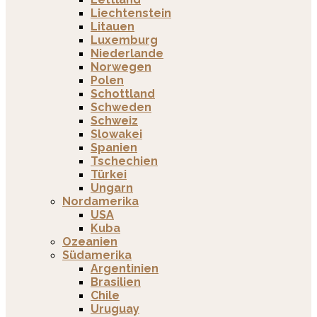
Liechtenstein
Litauen
Luxemburg
Niederlande
Norwegen
Polen
Schottland
Schweden
Schweiz
Slowakei
Spanien
Tschechien
Türkei
Ungarn
Nordamerika
USA
Kuba
Ozeanien
Südamerika
Argentinien
Brasilien
Chile
Uruguay