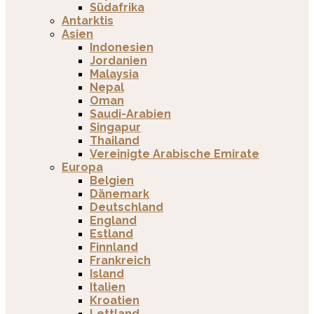
Südafrika
Antarktis
Asien
Indonesien
Jordanien
Malaysia
Nepal
Oman
Saudi-Arabien
Singapur
Thailand
Vereinigte Arabische Emirate
Europa
Belgien
Dänemark
Deutschland
England
Estland
Finnland
Frankreich
Island
Italien
Kroatien
Lettland