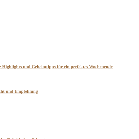
he Highlights und Geheimtipps für ein perfektes Wochenende
icht und Empfehlung