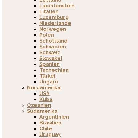
Liechtenstein
Litauen
Luxemburg
Niederlande
Norwegen
Polen
Schottland
Schweden
Schweiz
Slowakei
Spanien
Tschechien
Türkei
Ungarn
Nordamerika
USA
Kuba
Ozeanien
Südamerika
Argentinien
Brasilien
Chile
Uruguay