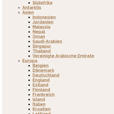
Südafrika
Antarktis
Asien
Indonesien
Jordanien
Malaysia
Nepal
Oman
Saudi-Arabien
Singapur
Thailand
Vereinigte Arabische Emirate
Europa
Belgien
Dänemark
Deutschland
England
Estland
Finnland
Frankreich
Island
Italien
Kroatien
Lettland