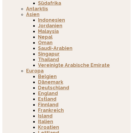
Südafrika
Antarktis
Asien
Indonesien
Jordanien
Malaysia
Nepal
Oman
Saudi-Arabien
Singapur
Thailand
Vereinigte Arabische Emirate
Europa
Belgien
Dänemark
Deutschland
England
Estland
Finnland
Frankreich
Island
Italien
Kroatien
Lettland