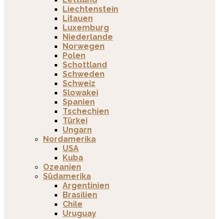
Liechtenstein
Litauen
Luxemburg
Niederlande
Norwegen
Polen
Schottland
Schweden
Schweiz
Slowakei
Spanien
Tschechien
Türkei
Ungarn
Nordamerika
USA
Kuba
Ozeanien
Südamerika
Argentinien
Brasilien
Chile
Uruguay