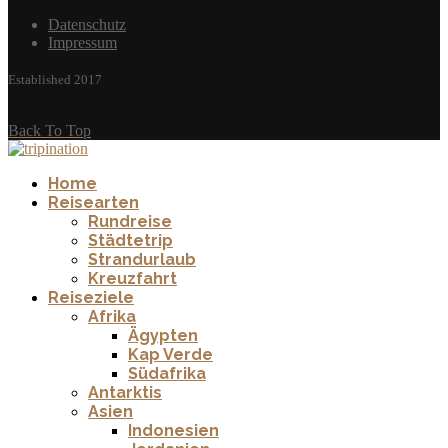
Datenschutz
Impressum
Established 2017
Back To Top
Home
Reisearten
Rundreise
Städtetrip
Strandurlaub
Kreuzfahrt
Reiseziele
Afrika
Ägypten
Kap Verde
Südafrika
Antarktis
Asien
Indonesien