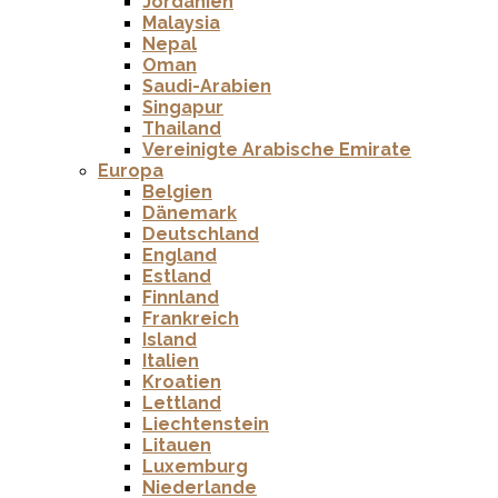
Jordanien
Malaysia
Nepal
Oman
Saudi-Arabien
Singapur
Thailand
Vereinigte Arabische Emirate
Europa
Belgien
Dänemark
Deutschland
England
Estland
Finnland
Frankreich
Island
Italien
Kroatien
Lettland
Liechtenstein
Litauen
Luxemburg
Niederlande