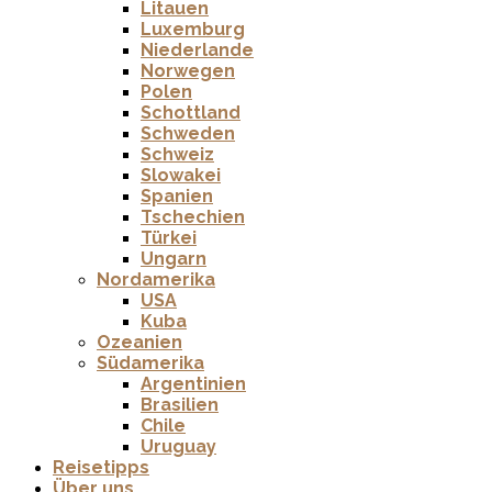
Litauen
Luxemburg
Niederlande
Norwegen
Polen
Schottland
Schweden
Schweiz
Slowakei
Spanien
Tschechien
Türkei
Ungarn
Nordamerika
USA
Kuba
Ozeanien
Südamerika
Argentinien
Brasilien
Chile
Uruguay
Reisetipps
Über uns