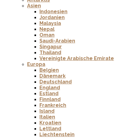
Asien
Indonesien
Jordanien
Malaysia
Nepal
Oman
Saudi-Arabien
Singapur
Thailand
Vereinigte Arabische Emirate
Europa
Belgien
Dänemark
Deutschland
England
Estland
Finnland
Frankreich
Island
Italien
Kroatien
Lettland
Liechtenstein