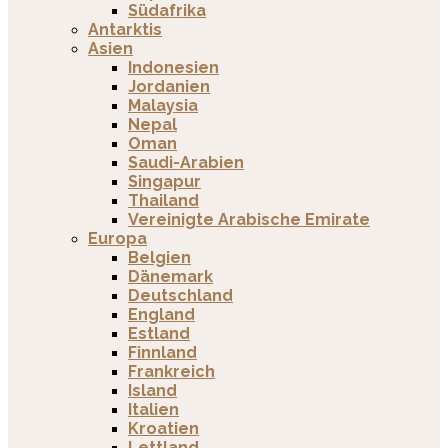
Südafrika
Antarktis
Asien
Indonesien
Jordanien
Malaysia
Nepal
Oman
Saudi-Arabien
Singapur
Thailand
Vereinigte Arabische Emirate
Europa
Belgien
Dänemark
Deutschland
England
Estland
Finnland
Frankreich
Island
Italien
Kroatien
Lettland