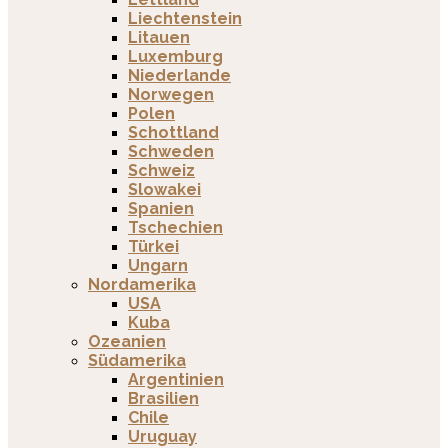
Liechtenstein
Litauen
Luxemburg
Niederlande
Norwegen
Polen
Schottland
Schweden
Schweiz
Slowakei
Spanien
Tschechien
Türkei
Ungarn
Nordamerika
USA
Kuba
Ozeanien
Südamerika
Argentinien
Brasilien
Chile
Uruguay