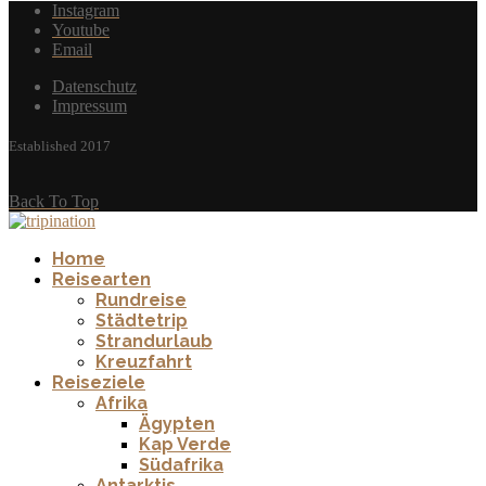
Instagram
Youtube
Email
Datenschutz
Impressum
Established 2017
Back To Top
Home
Reisearten
Rundreise
Städtetrip
Strandurlaub
Kreuzfahrt
Reiseziele
Afrika
Ägypten
Kap Verde
Südafrika
Antarktis