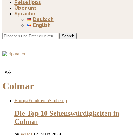
Reisetipps
Über uns
Sprache
Deutsch
English
Search
Tag:
Colmar
Europa
Frankreich
Städtetrip
Die Top 10 Sehenswürdigkeiten in
Colmar
by
Wladi
12. März 2024