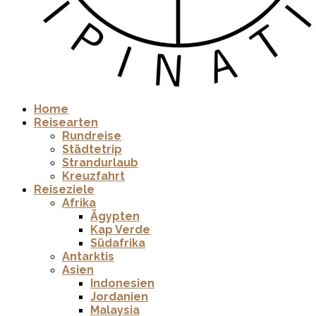
Home
Reisearten
Rundreise
Städtetrip
Strandurlaub
Kreuzfahrt
Reiseziele
Afrika
Ägypten
Kap Verde
Südafrika
Antarktis
Asien
Indonesien
Jordanien
Malaysia