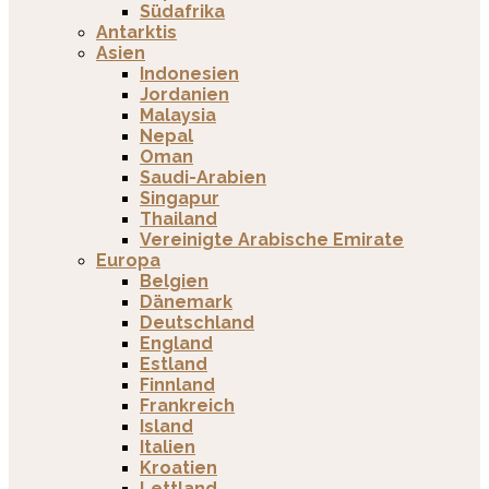
Südafrika
Antarktis
Asien
Indonesien
Jordanien
Malaysia
Nepal
Oman
Saudi-Arabien
Singapur
Thailand
Vereinigte Arabische Emirate
Europa
Belgien
Dänemark
Deutschland
England
Estland
Finnland
Frankreich
Island
Italien
Kroatien
Lettland