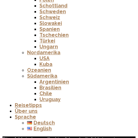
Schottland
Schweden
Schweiz
Slowakei
Spanien
Tschechien
Türkei
Ungarn
Nordamerika
USA
Kuba
Ozeanien
Südamerika
Argentinien
Brasilien
Chile
Uruguay
Reisetipps
Über uns
Sprache
Deutsch
English