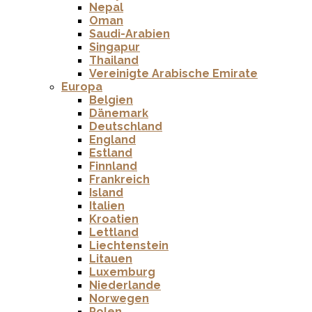
Nepal
Oman
Saudi-Arabien
Singapur
Thailand
Vereinigte Arabische Emirate
Europa
Belgien
Dänemark
Deutschland
England
Estland
Finnland
Frankreich
Island
Italien
Kroatien
Lettland
Liechtenstein
Litauen
Luxemburg
Niederlande
Norwegen
Polen