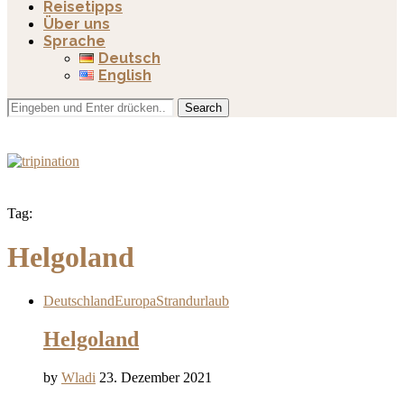
Reisetipps
Über uns
Sprache
Deutsch
English
Search
Tag:
Helgoland
Deutschland
Europa
Strandurlaub
Helgoland
by
Wladi
23. Dezember 2021