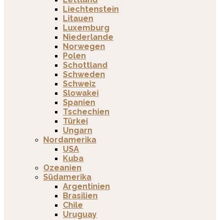
Liechtenstein
Litauen
Luxemburg
Niederlande
Norwegen
Polen
Schottland
Schweden
Schweiz
Slowakei
Spanien
Tschechien
Türkei
Ungarn
Nordamerika
USA
Kuba
Ozeanien
Südamerika
Argentinien
Brasilien
Chile
Uruguay