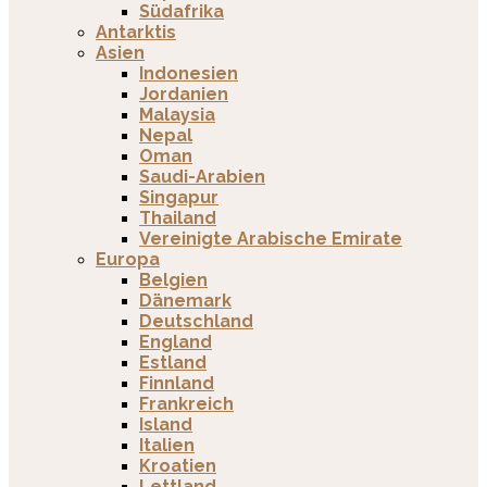
Südafrika
Antarktis
Asien
Indonesien
Jordanien
Malaysia
Nepal
Oman
Saudi-Arabien
Singapur
Thailand
Vereinigte Arabische Emirate
Europa
Belgien
Dänemark
Deutschland
England
Estland
Finnland
Frankreich
Island
Italien
Kroatien
Lettland