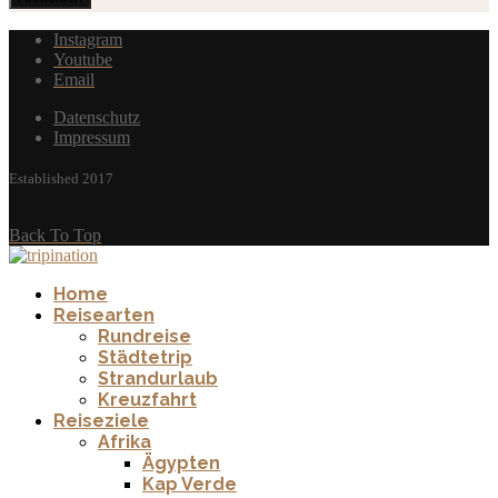
Instagram
Youtube
Email
Datenschutz
Impressum
Established 2017
Back To Top
Home
Reisearten
Rundreise
Städtetrip
Strandurlaub
Kreuzfahrt
Reiseziele
Afrika
Ägypten
Kap Verde