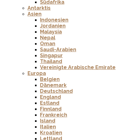
Südafrika
Antarktis
Asien
Indonesien
Jordanien
Malaysia
Nepal
Oman
Saudi-Arabien
Singapur
Thailand
Vereinigte Arabische Emirate
Europa
Belgien
Dänemark
Deutschland
England
Estland
Finnland
Frankreich
Island
Italien
Kroatien
Lettland