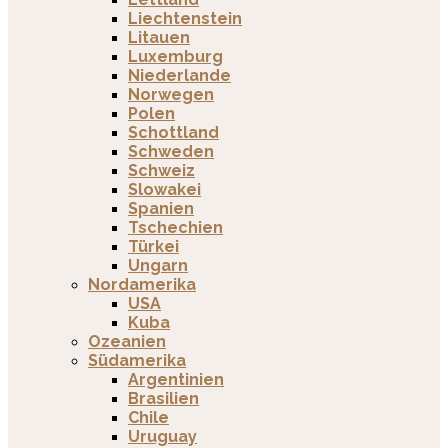
Liechtenstein
Litauen
Luxemburg
Niederlande
Norwegen
Polen
Schottland
Schweden
Schweiz
Slowakei
Spanien
Tschechien
Türkei
Ungarn
Nordamerika
USA
Kuba
Ozeanien
Südamerika
Argentinien
Brasilien
Chile
Uruguay