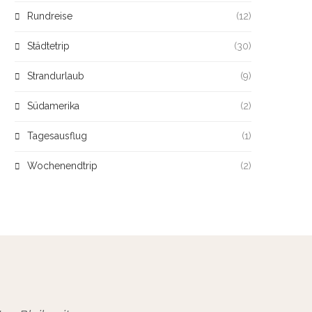
Rundreise
(12)
Städtetrip
(30)
Strandurlaub
(9)
Südamerika
(2)
Tagesausflug
(1)
Wochenendtrip
(2)