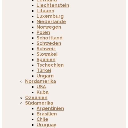
Liechtenstein
Litauen
Luxemburg
Niederlande
Norwegen
Polen
Schottland
Schweden
Schweiz
Slowakei
Spanien
Tschechien
Türkei
Ungarn
Nordamerika
USA
Kuba
Ozeanien
Südamerika
Argentinien
Brasilien
Chile
Uruguay