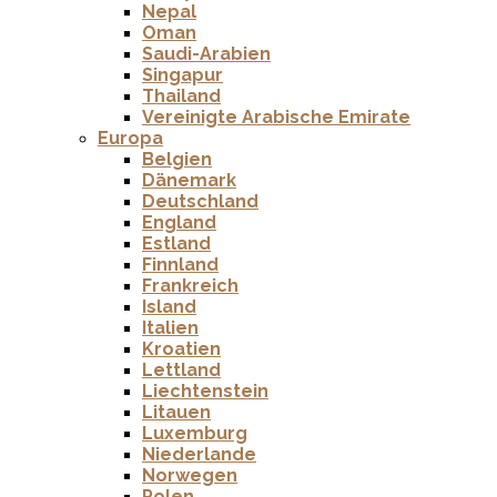
Nepal
Oman
Saudi-Arabien
Singapur
Thailand
Vereinigte Arabische Emirate
Europa
Belgien
Dänemark
Deutschland
England
Estland
Finnland
Frankreich
Island
Italien
Kroatien
Lettland
Liechtenstein
Litauen
Luxemburg
Niederlande
Norwegen
Polen