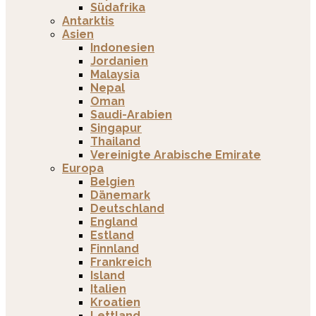
Südafrika
Antarktis
Asien
Indonesien
Jordanien
Malaysia
Nepal
Oman
Saudi-Arabien
Singapur
Thailand
Vereinigte Arabische Emirate
Europa
Belgien
Dänemark
Deutschland
England
Estland
Finnland
Frankreich
Island
Italien
Kroatien
Lettland