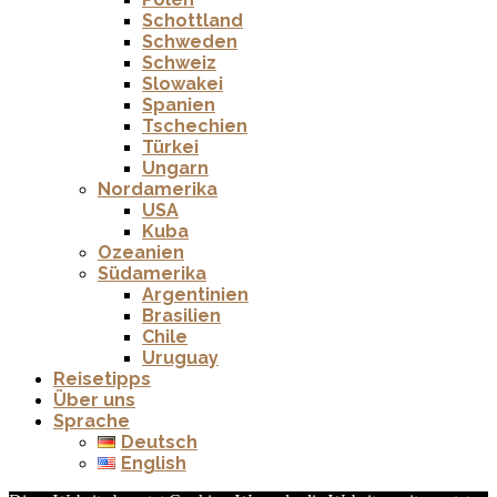
Schottland
Schweden
Schweiz
Slowakei
Spanien
Tschechien
Türkei
Ungarn
Nordamerika
USA
Kuba
Ozeanien
Südamerika
Argentinien
Brasilien
Chile
Uruguay
Reisetipps
Über uns
Sprache
Deutsch
English