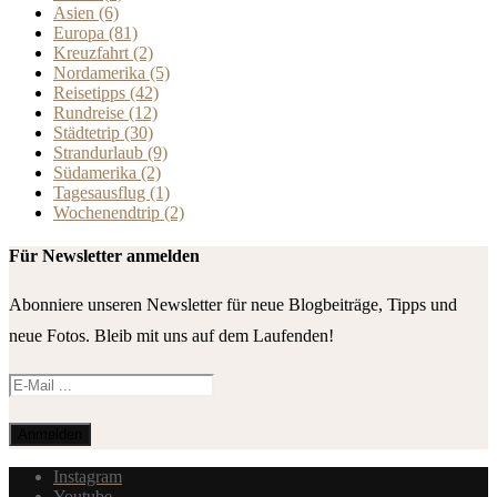
Asien
(6)
Europa
(81)
Kreuzfahrt
(2)
Nordamerika
(5)
Reisetipps
(42)
Rundreise
(12)
Städtetrip
(30)
Strandurlaub
(9)
Südamerika
(2)
Tagesausflug
(1)
Wochenendtrip
(2)
Für Newsletter anmelden
Abonniere unseren Newsletter für neue Blogbeiträge, Tipps und
neue Fotos. Bleib mit uns auf dem Laufenden!
Instagram
Youtube