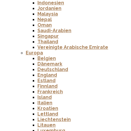
Indonesien
Jordanien
Malaysia
Nepal
Oman
Saudi-Arabien
Singapur
Thailand
Vereinigte Arabische Emirate
Europa
Belgien
Dänemark
Deutschland
England
Estland
Finnland
Frankreich
Island
Italien
Kroatien
Lettland
Liechtenstein
Litauen
Luxemburg