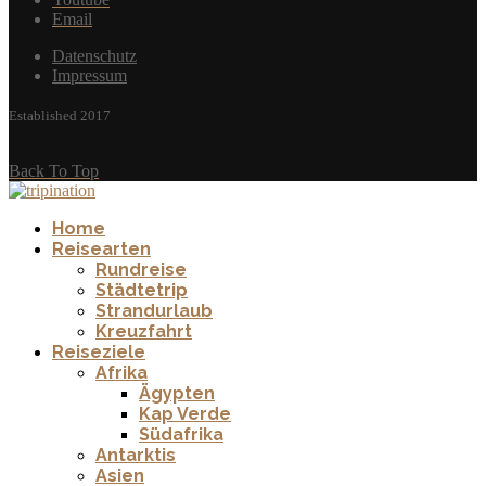
Email
Datenschutz
Impressum
Established 2017
Back To Top
Home
Reisearten
Rundreise
Städtetrip
Strandurlaub
Kreuzfahrt
Reiseziele
Afrika
Ägypten
Kap Verde
Südafrika
Antarktis
Asien