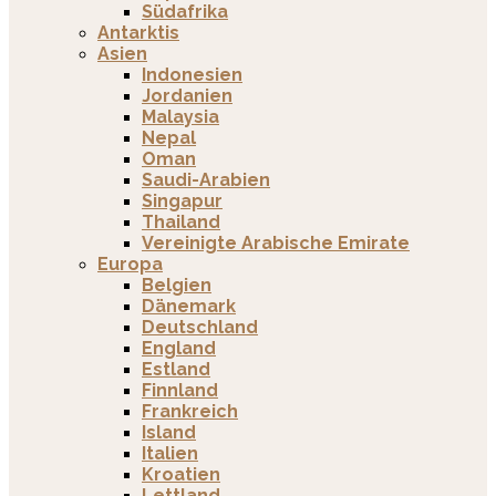
Südafrika
Antarktis
Asien
Indonesien
Jordanien
Malaysia
Nepal
Oman
Saudi-Arabien
Singapur
Thailand
Vereinigte Arabische Emirate
Europa
Belgien
Dänemark
Deutschland
England
Estland
Finnland
Frankreich
Island
Italien
Kroatien
Lettland