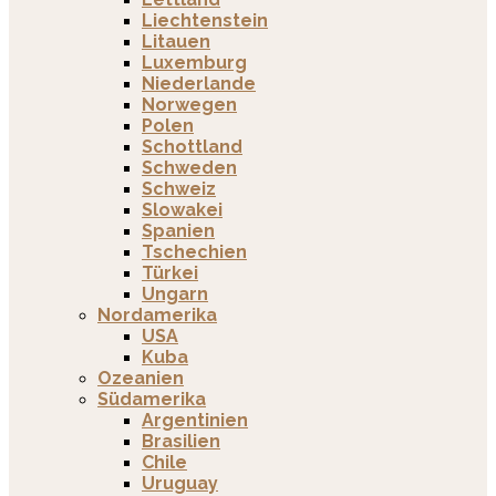
Liechtenstein
Litauen
Luxemburg
Niederlande
Norwegen
Polen
Schottland
Schweden
Schweiz
Slowakei
Spanien
Tschechien
Türkei
Ungarn
Nordamerika
USA
Kuba
Ozeanien
Südamerika
Argentinien
Brasilien
Chile
Uruguay