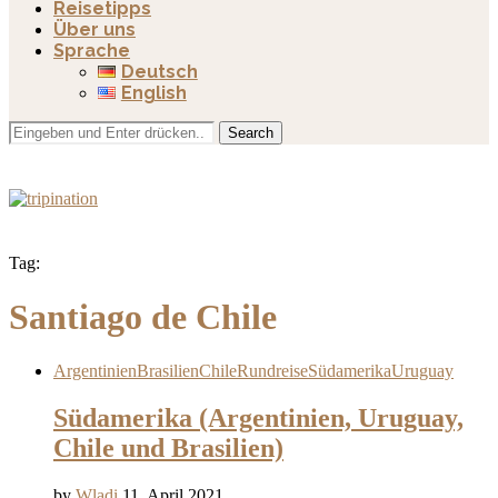
Reisetipps
Über uns
Sprache
Deutsch
English
Search
Tag:
Santiago de Chile
Argentinien
Brasilien
Chile
Rundreise
Südamerika
Uruguay
Südamerika (Argentinien, Uruguay,
Chile und Brasilien)
by
Wladi
11. April 2021