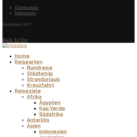
Datenschutz
Impressum
Established 2017
Back To Top
Home
Reisearten
Rundreise
Städtetrip
Strandurlaub
Kreuzfahrt
Reiseziele
Afrika
Ägypten
Kap Verde
Südafrika
Antarktis
Asien
Indonesien