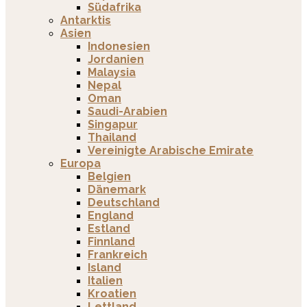
Südafrika
Antarktis
Asien
Indonesien
Jordanien
Malaysia
Nepal
Oman
Saudi-Arabien
Singapur
Thailand
Vereinigte Arabische Emirate
Europa
Belgien
Dänemark
Deutschland
England
Estland
Finnland
Frankreich
Island
Italien
Kroatien
Lettland