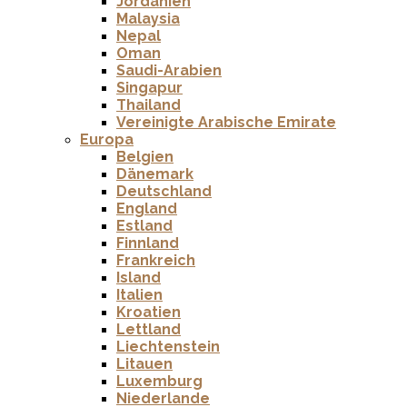
Jordanien
Malaysia
Nepal
Oman
Saudi-Arabien
Singapur
Thailand
Vereinigte Arabische Emirate
Europa
Belgien
Dänemark
Deutschland
England
Estland
Finnland
Frankreich
Island
Italien
Kroatien
Lettland
Liechtenstein
Litauen
Luxemburg
Niederlande