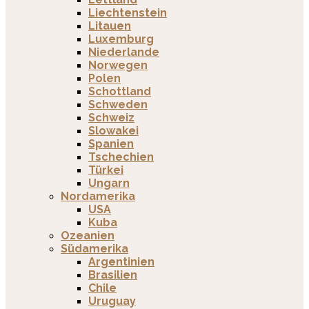
Liechtenstein
Litauen
Luxemburg
Niederlande
Norwegen
Polen
Schottland
Schweden
Schweiz
Slowakei
Spanien
Tschechien
Türkei
Ungarn
Nordamerika
USA
Kuba
Ozeanien
Südamerika
Argentinien
Brasilien
Chile
Uruguay