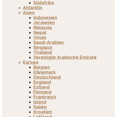
Südafrika
Antarktis
Asien
Indonesien
Jordanien
Malaysia
Nepal
Oman
Saudi-Arabien
Singapur
Thailand
Vereinigte Arabische Emirate
Europa
Belgien
Dänemark
Deutschland
England
Estland
Finnland
Frankreich
Island
Italien
Kroatien
Lettland