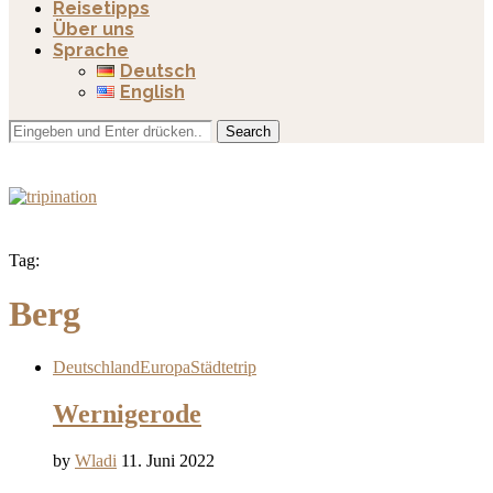
Reisetipps
Über uns
Sprache
Deutsch
English
Search
Tag:
Berg
Deutschland
Europa
Städtetrip
Wernigerode
by
Wladi
11. Juni 2022