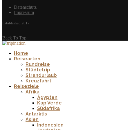
Datenschutz
Impressum
Established 2017
Back To Top
Home
Reisearten
Rundreise
Städtetrip
Strandurlaub
Kreuzfahrt
Reiseziele
Afrika
Ägypten
Kap Verde
Südafrika
Antarktis
Asien
Indonesien