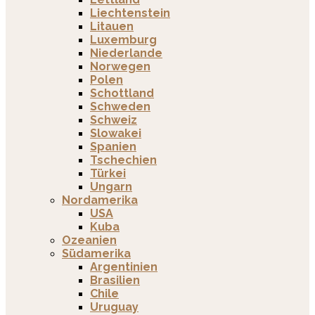
Liechtenstein
Litauen
Luxemburg
Niederlande
Norwegen
Polen
Schottland
Schweden
Schweiz
Slowakei
Spanien
Tschechien
Türkei
Ungarn
Nordamerika
USA
Kuba
Ozeanien
Südamerika
Argentinien
Brasilien
Chile
Uruguay