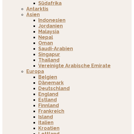
Südafrika
Antarktis
Asien
Indonesien
Jordanien
Malaysia
Nepal
Oman
Saudi-Arabien
Singapur
Thailand
Vereinigte Arabische Emirate
Europa
Belgien
Dänemark
Deutschland
England
Estland
Finnland
Frankreich
Island
Italien
Kroatien
Lettland