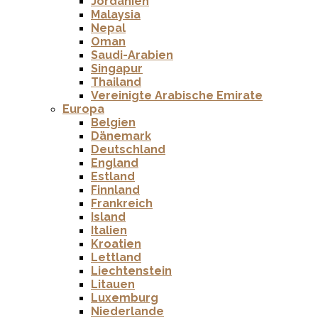
Jordanien
Malaysia
Nepal
Oman
Saudi-Arabien
Singapur
Thailand
Vereinigte Arabische Emirate
Europa
Belgien
Dänemark
Deutschland
England
Estland
Finnland
Frankreich
Island
Italien
Kroatien
Lettland
Liechtenstein
Litauen
Luxemburg
Niederlande