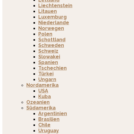
Liechtenstein
Litauen
Luxemburg
Niederlande
Norwegen
Polen
Schottland
Schweden
Schweiz
Slowakei
Spanien
Tschechien
Türkei
Ungarn
Nordamerika
USA
Kuba
Ozeanien
Südamerika
Argentinien
Brasilien
Chile
Uruguay