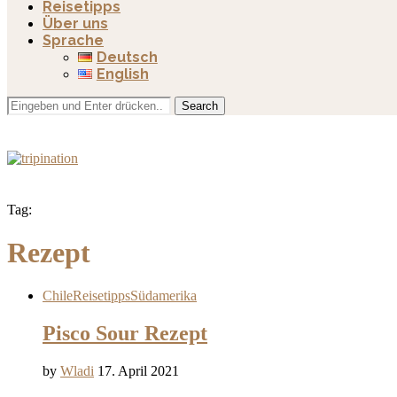
Reisetipps
Über uns
Sprache
Deutsch
English
Search
Tag:
Rezept
Chile
Reisetipps
Südamerika
Pisco Sour Rezept
by
Wladi
17. April 2021