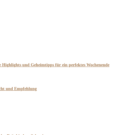
he Highlights und Geheimtipps für ein perfektes Wochenende
icht und Empfehlung