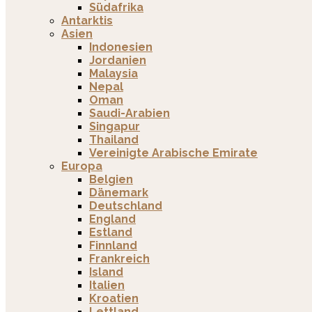
Südafrika
Antarktis
Asien
Indonesien
Jordanien
Malaysia
Nepal
Oman
Saudi-Arabien
Singapur
Thailand
Vereinigte Arabische Emirate
Europa
Belgien
Dänemark
Deutschland
England
Estland
Finnland
Frankreich
Island
Italien
Kroatien
Lettland