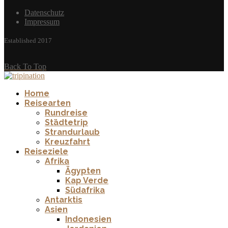
Datenschutz
Impressum
Established 2017
Back To Top
Home
Reisearten
Rundreise
Städtetrip
Strandurlaub
Kreuzfahrt
Reiseziele
Afrika
Ägypten
Kap Verde
Südafrika
Antarktis
Asien
Indonesien