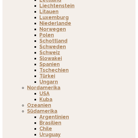
Liechtenstein
Litauen
Luxemburg
Niederlande
Norwegen
Polen
Schottland
Schweden
Schweiz
Slowakei
Spanien
Tschechien
Türkei
Ungarn
Nordamerika
USA
Kuba
Ozeanien
Südamerika
Argentinien
Brasilien
Chile
Uruguay