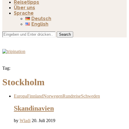
Reisetipps
Über uns
Sprache
Deutsch
English
Search
Tag:
Stockholm
Europa
Finnland
Norwegen
Rundreise
Schweden
Skandinavien
by
Wladi
20. Juli 2019