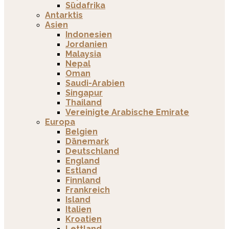
Südafrika
Antarktis
Asien
Indonesien
Jordanien
Malaysia
Nepal
Oman
Saudi-Arabien
Singapur
Thailand
Vereinigte Arabische Emirate
Europa
Belgien
Dänemark
Deutschland
England
Estland
Finnland
Frankreich
Island
Italien
Kroatien
Lettland