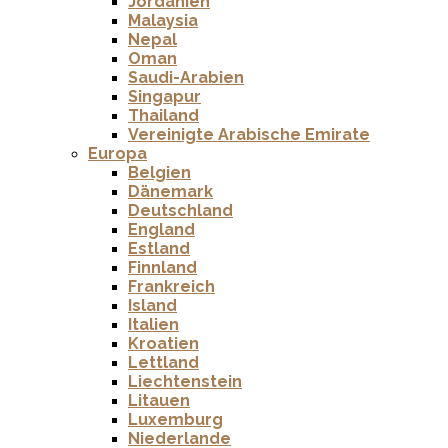
Jordanien
Malaysia
Nepal
Oman
Saudi-Arabien
Singapur
Thailand
Vereinigte Arabische Emirate
Europa
Belgien
Dänemark
Deutschland
England
Estland
Finnland
Frankreich
Island
Italien
Kroatien
Lettland
Liechtenstein
Litauen
Luxemburg
Niederlande