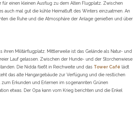
r für einen kleinen Ausflug zu dem Alten Flugplatz. Zwischen
s auch mal gut die kühle Heimatluft des Winters einzuatmen. An
onnten die Ruhe und die Atmosphäre der Anlage genießen und über
ihren Militärflugplatz. Mittlerweile ist das Gelände als Natur- und
r freier Lauf gelassen. Zwischen der Hunde- und der Storchenwiese
nden. Die Nidda fließt in Reichweite und das
Tower Café
lädt
steht das alte Hangargebäude zur Verfügung und die restlichen
el zum Erkunden und Erlernen im sogenannten Grünen
ration etwas. Der Opa kann vom Krieg berichten und die Enkel