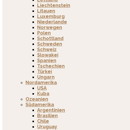
Liechtenstein
Litauen
Luxemburg
Niederlande
Norwegen
Polen
Schottland
Schweden
Schweiz
Slowakei
Spanien
Tschechien
Türkei
Ungarn
Nordamerika
USA
Kuba
Ozeanien
Südamerika
Argentinien
Brasilien
Chile
Uruguay