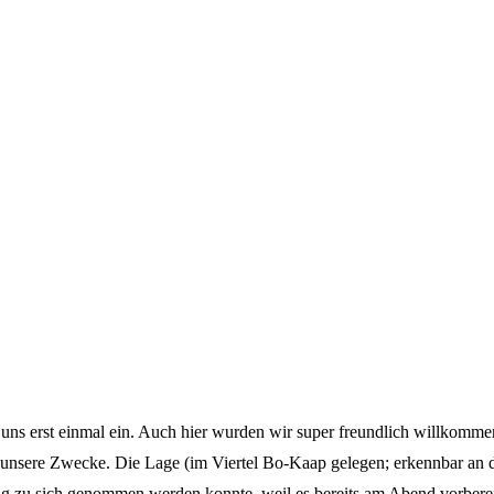
 uns erst einmal ein. Auch hier wurden wir super freundlich willkomm
ür unsere Zwecke. Die Lage (im Viertel Bo-Kaap gelegen; erkennbar an 
ag zu sich genommen werden konnte, weil es bereits am Abend vorberei