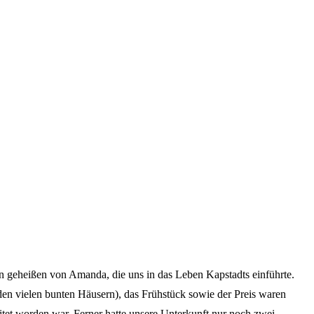
en geheißen von Amanda, die uns in das Leben Kapstadts einführte.
den vielen bunten Häusern), das Frühstück sowie der Preis waren
tet worden war. Ferner hatte unsere Unterkunft nur noch zwei