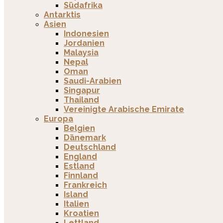
Südafrika
Antarktis
Asien
Indonesien
Jordanien
Malaysia
Nepal
Oman
Saudi-Arabien
Singapur
Thailand
Vereinigte Arabische Emirate
Europa
Belgien
Dänemark
Deutschland
England
Estland
Finnland
Frankreich
Island
Italien
Kroatien
Lettland