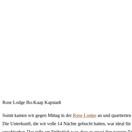
Rose Lodge Bo-Kaap Kapstadt
Somit kamen wir gegen Mittag in der
Rose Lodge
an und quartierten
Die Unterkunft, die wir volle 14 Nächte gebucht hatten, war ideal f
unschlagbar. Das tolle am Frühstück war, dass es quasi den ganzen T